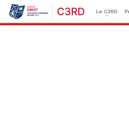
Le C3RD
P
Qui sommes-nous ?
Le proje
Nos chercheurs
Vulnérab
Formation & Recherche
Numériq
émergen
Chaire Enfance & familles
Sécurité
Globales
Chaire Droit & éthique de l
numérique
Ethique 
Chaire Ethique des affaire
Compliance & ESG, Sustaina
Transfor
Reporting
Ecole de Criminologie Crit
Européenne – ECCE