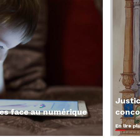
Justic
nes face au numérique
conco
En lire pl