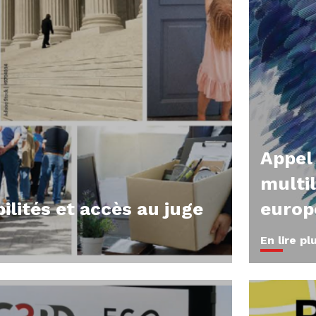
Appel 
multi
ilités et accès au juge
europ
En lire pl