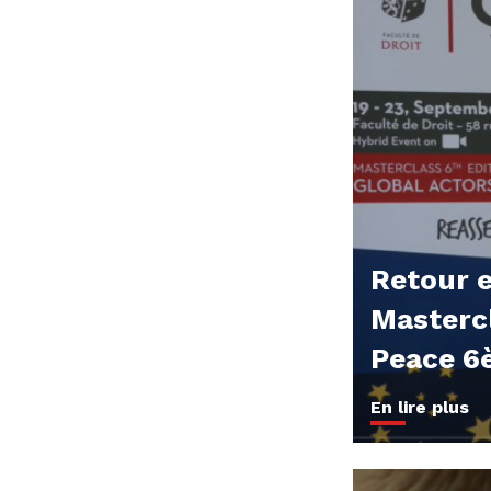
Retour e
Mastercl
Peace 6
En lire plus