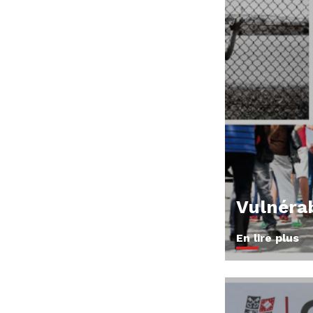
Vulnérab
En lire plus