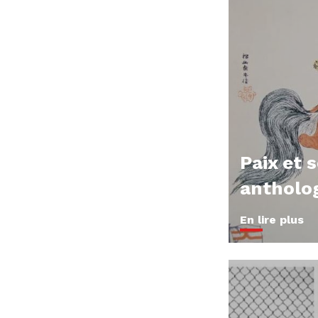
Paix et 
antholo
En lire plus