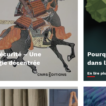
sécurité – Une
Pourqu
gie décentrée
dans l
En lire pl