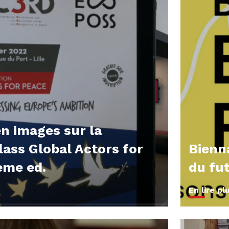
n images sur la
ass Global Actors for
Bienn
ème ed.
du fut
En lire pl