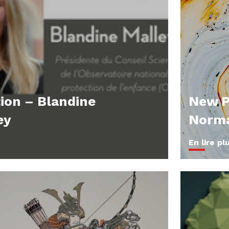
ion – Blandine
New P
ey
Norma
En lire pl