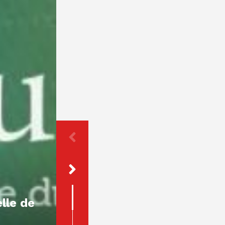
[Parution] Ouvrage :
« Le déclin de la notion
de préjudice en droit de
lle de
la responsabilité civile
extracontractuelle »