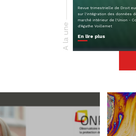
Revue trimestrielle de Droit e
sur l'intégration des données 
marché intérieur de l'Union - Co
A la une
d'Agathe Voillemet
En lire plus