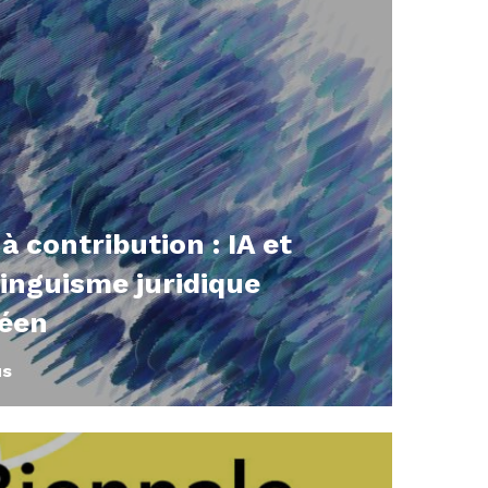
à contribution : IA et
linguisme juridique
éen
us