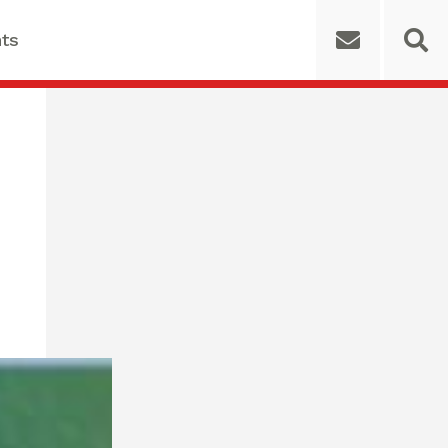
ts
 for