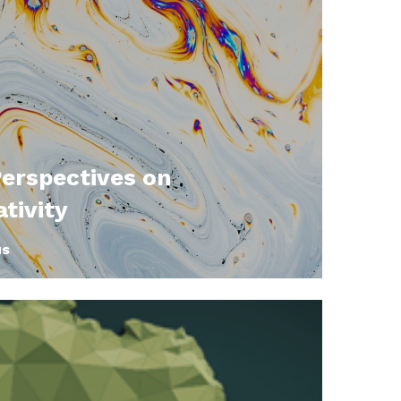
erspectives on
tivity
us