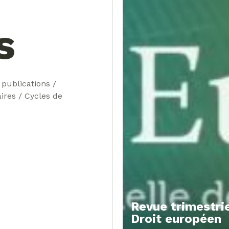
s
 publications /
ires / Cycles de
Revue trimestrie
Droit européen