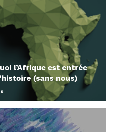
oi l’Afrique est entrée
’histoire (sans nous)
us