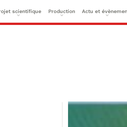
rojet scientifique
Production
Actu et évènemen
t scientifique
Ouvrages
Actualités
ilités
Articles et contributions
Agenda
ue et Technologies
Activités de valorisation
Masterclass Global Actors
tes
Peace
 : Approches Critiques et
a santé
des Organisations
s –
bility
mation de Normativités
ique