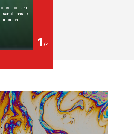
uropéen portant
Résumé Auteur : Romain LaulierEditeur : Mare
de santé dans le
& MartinCollection : Droit privé et sciences
ntribution
criminellesParution : 04/09/2025ISBN : 978-2-
38600-180-2 Quel...
En lire plus
1
/
4