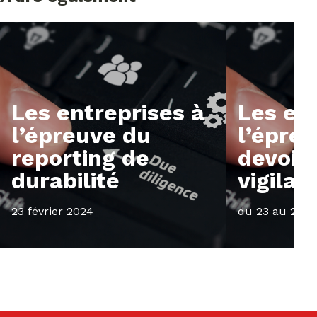
Les entreprises à
Les en
l’épreuve du
l’épre
reporting de
devoir
durabilité
vigilan
23 février 2024
du 23 au 24 