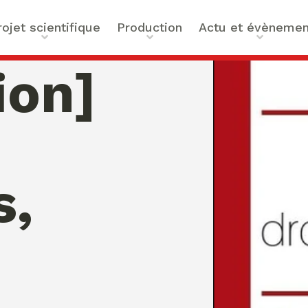
rojet scientifique
Production
Actu et évènemen
t scientifique
Ouvrages
Actualités
ion]
ilités
Articles et contributions
Agenda
ue et Technologies
Activités de valorisation
Masterclass Global Actors
tes
Peace
 : Approches Critiques et
s,
a santé
des Organisations
s –
bility
mation de Normativités
ique