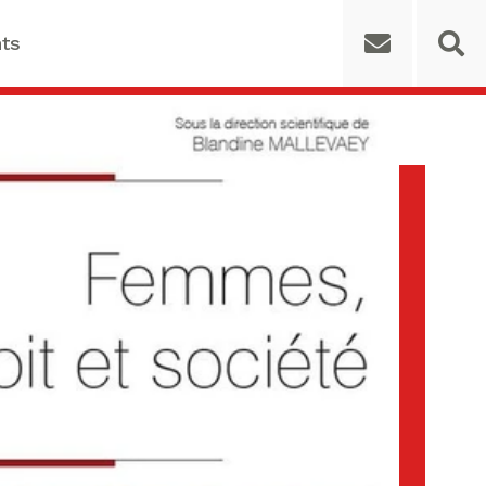
ts
 for