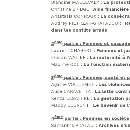
Blandine MALLEVAEY :
La protecti
Christine BRIDGE :
Aide financièr
Anastasia CONROUX :
La consécrat
Audrey PIETRZAK-GRATADOUR :
Re
dans les conflits armés
ème
2
partie : Femmes et passage 
Laurent CHABERT :
Femmes et just
Florian WATIER :
La maternité à l
Maxime COL :
La fonction materne
ème
3
partie : Femmes, santé et p
Agathe VOILLEMET :
Les violence
Alice CARAVETTA :
La lutte contr
Kenza LESAFFRE :
La gestation po
Maddy LEURENT :
Le devenir de 
ème
4
partie : Femmes en société
Samantha PRATALI :
Archives d’un