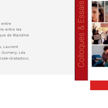
n entre
ns entre les
ique de Blandine
a, Laurent
e Dumery, Léa
trzak-Gratadour,