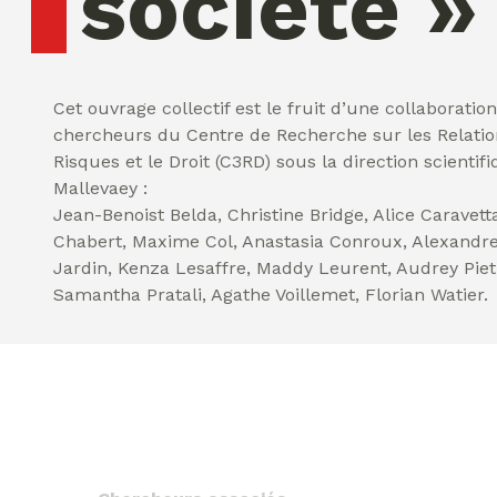
société »
vendredi 07 ao�t 2026 09:00:51
Cet ouvrage collectif est le fruit d’une collaboratio
chercheurs du Centre de Recherche sur les Relatio
Risques et le Droit (C3RD) sous la direction scientif
Mallevaey :
Jean-Benoist Belda, Christine Bridge, Alice Caravett
Chabert, Maxime Col, Anastasia Conroux, Alexandr
Jardin, Kenza Lesaffre, Maddy Leurent, Audrey Pie
Samantha Pratali, Agathe Voillemet, Florian Watier.