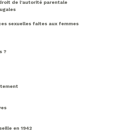
droit de l’autorité parentale
jugales
ences sexuelles faites aux femmes
s ?
entement
ves
seille en 1942