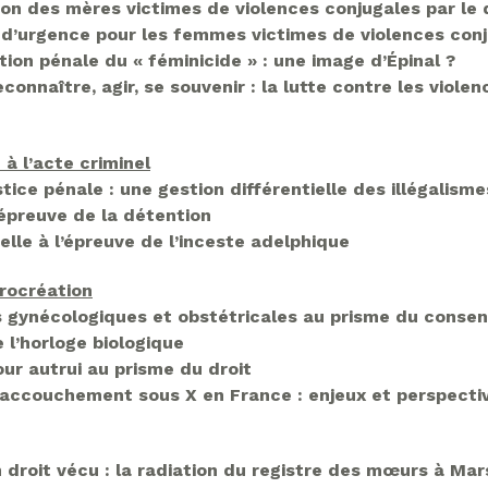
on des mères victimes de violences conjugales par le 
e d’urgence pour les femmes victimes de violences con
ion pénale du « féminicide » : une image d’Épinal ?
connaître, agir, se souvenir : la lutte contre les viol
à l’acte criminel
ice pénale : une gestion différentielle des illégalisme
’épreuve de la détention
lle à l’épreuve de l’inceste adelphique
rocréation
s gynécologiques et obstétricales au prisme du cons
e l’horloge biologique
ur autrui au prisme du droit
l’accouchement sous X en France : enjeux et perspecti
 droit vécu : la radiation du registre des mœurs à Mar