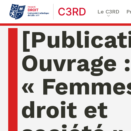
Le C3RD
P
Qui sommes-nous ?
Le proje
[Publicat
Nos chercheurs
Vulnérab
Formation & Recherche
Numériq
Ouvrage :
émergen
Chaire Enfance & familles
Sécurité
Globales
« Femme
Chaire Droit & éthique de l
numérique
Ethique 
Chaire Ethique des affaire
droit et
Compliance & ESG, Sustaina
Transfor
Reporting
Ecole de Criminologie Crit
Européenne – ECCE