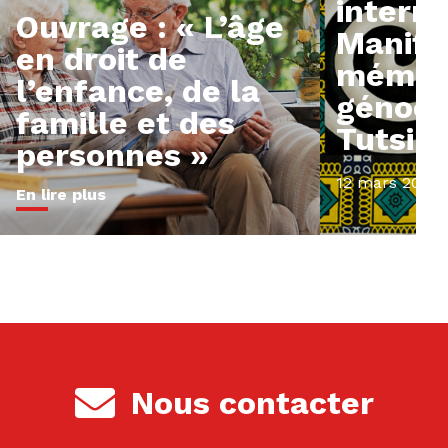
interna
Ouvrage : « L’âge
Manife
en droit de
mémoi
l’enfance, de la
génoci
famille et des
Tutsi 
personnes »
12 mars 2024
En lire plus
Nous contacter