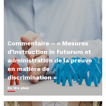
Commentaire – « Mesures
d’instruction in futurum et
administration de la preuve
en matière de
discrimination »
En lire plus