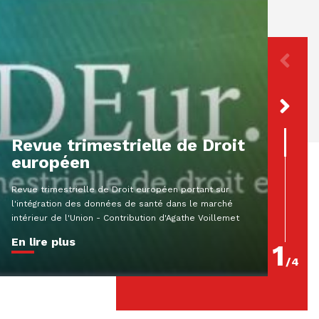
[Par
décl
préj
resp
Revue trimestrielle de Droit
extr
européen
Résumé A
Revue trimestrielle de Droit européen portant sur
MartinCol
l'intégration des données de santé dans le marché
criminel
intérieur de l'Union - Contribution d'Agathe Voillemet
180-2 Que
En lire plus
En lire
1
/
4