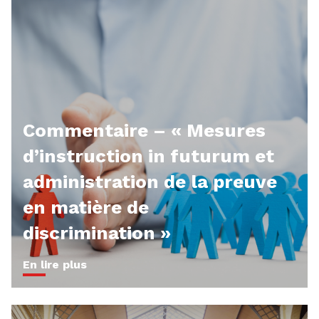
Commentaire – « Mesures
d’instruction in futurum et
administration de la preuve
en matière de
discrimination »
En lire plus