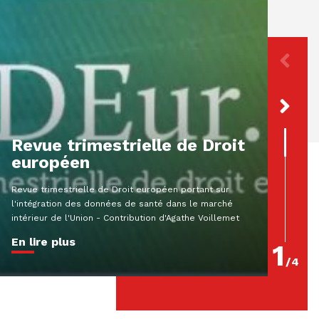
[Par
décl
préj
resp
Revue trimestrielle de Droit
extr
européen
Résumé A
Revue trimestrielle de Droit européen portant sur
MartinCol
l'intégration des données de santé dans le marché
criminel
intérieur de l'Union - Contribution d'Agathe Voillemet
180-2 Que
En lire plus
En lire
1
/
4