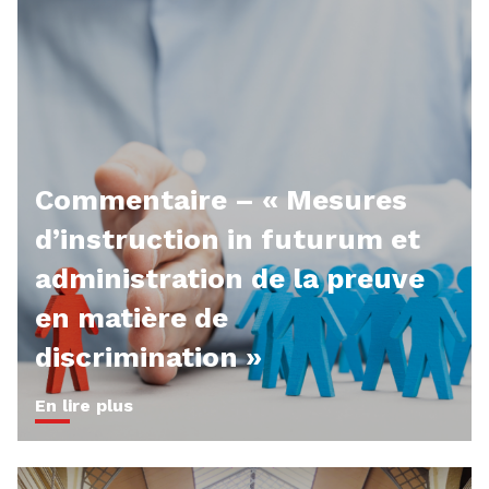
Commentaire – « Mesures
d’instruction in futurum et
administration de la preuve
en matière de
discrimination »
En lire plus