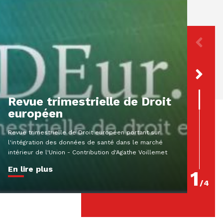
[Par
décl
préj
resp
Revue trimestrielle de Droit
extr
européen
Résumé A
Revue trimestrielle de Droit européen portant sur
MartinCol
l'intégration des données de santé dans le marché
criminel
intérieur de l'Union - Contribution d'Agathe Voillemet
180-2 Que
En lire plus
En lire
1
/
4