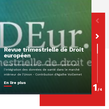
[Par
décl
préj
resp
Revue trimestrielle de Droit
extr
européen
Résumé A
Revue trimestrielle de Droit européen portant sur
MartinCol
l'intégration des données de santé dans le marché
criminel
intérieur de l'Union - Contribution d'Agathe Voillemet
180-2 Que
En lire plus
En lire
1
/
4