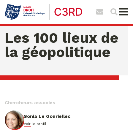
Les 100 lieux de
la géopolitique
samedi 08 ao�t 2026 04:03:30
Chercheurs associés
Sonia Le Gouriellec
Voir le profil