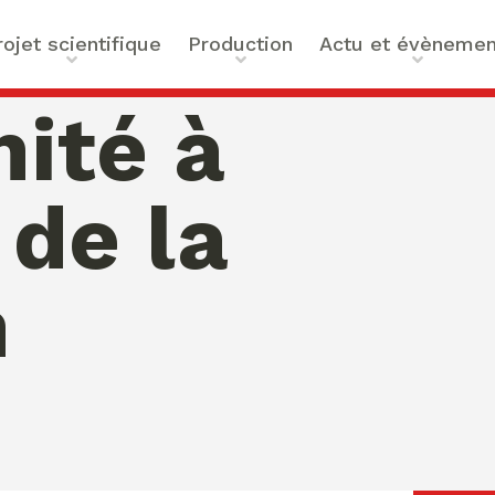
rojet scientifique
Production
Actu et évènemen
t scientifique
Ouvrages
Actualités
ité à
ilités
Articles et contributions
Agenda
ue et Technologies
Activités de valorisation
Masterclass Global Actors
 de la
tes
Peace
 : Approches Critiques et
n
a santé
des Organisations
s –
bility
mation de Normativités
ique