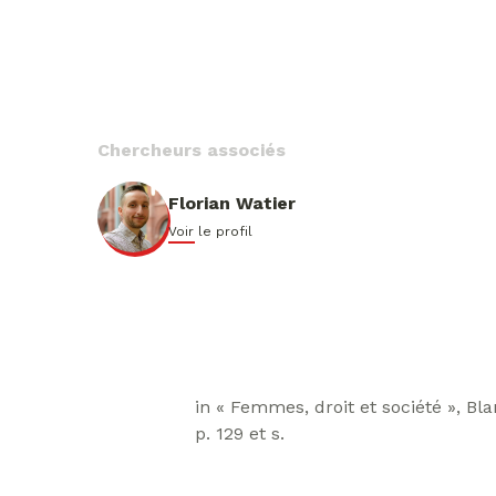
Chercheurs associés
Florian Watier
Voir le profil
in « Femmes, droit et société », Bl
p. 129 et s.