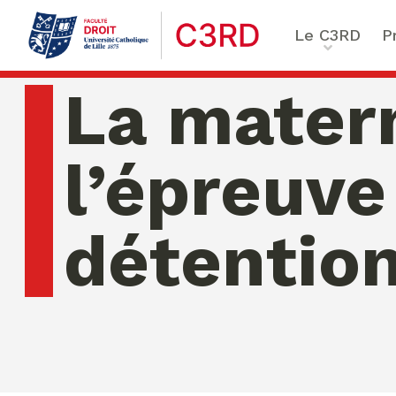
Le C3RD
P
Qui sommes-nous ?
Le proje
La matern
Nos chercheurs
Vulnérab
Formation & Recherche
Numériq
l’épreuve
émergen
Chaire Enfance & familles
Sécurité
Globales
détentio
Chaire Droit & éthique de l
numérique
Ethique 
Chaire Ethique des affaire
Compliance & ESG, Sustaina
Transfor
Reporting
dimanche 09 ao�t 2026 08:06:25
Ecole de Criminologie Crit
Européenne – ECCE