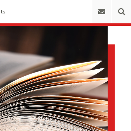
ts
rs for