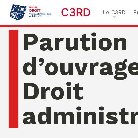
Le C3RD
P
Qui sommes-nous ?
Le pro
Parution
Nos chercheurs
Vulnér
Formation & Recherche
Numér
d’ouvrag
émerg
Chaire Enfance & famille
Sécuri
Critiq
Droit
Chaire Droit & éthique de
santé numérique
Ethiqu
Chaire Ethique des affai
administr
Compliance & ESG,
Trans
Sustainability Reporting
Normat
Ecole de Criminologie
Critique Européenne – 
samedi 08 ao�t 2026 04:05:27