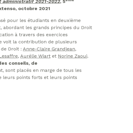
t administratif 2021-2022
, 5
extenso, octobre 2021
sé pour les étudiants en deuxième
, abordant les grands principes du Droit
ication à travers des exercices
e voit la contribution de plusieurs
 de Droit :
Anne-Claire Grandjean
,
Lesaffre
,
Aurélie Wiart
et
Norine Zaoui
.
es conseils, de
 sont placés en marge de tous les
leurs points forts et leurs points