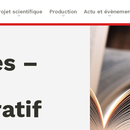
rojet scientifique
Production
Actu et évènemen
jet scientifique
Ouvrages
Actualités
abilités
Articles et contributions
Agenda
ique et Technologies
Activités de valorisation
Masterclass Global Acto
es –
entes
Peace
s
té : Approches
ues et Globales
 la
e des Organisations
res –
atif
formation de
ivités
ECCE