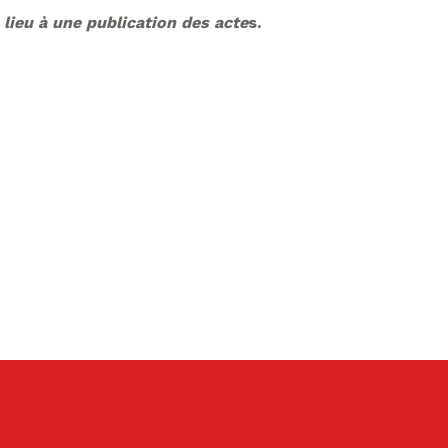
 lieu à une publication de
s acte
s.