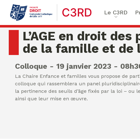
Le C3RD
P
Qui sommes-nous ?
Le pro
L’AGE en droit des
Nos chercheurs
Vulnér
de la famille et de 
Formation & Recherche
Numér
émerg
Colloque
19 janvier 2023
08h3
Chaire Enfance & famille
Sécuri
La Chaire Enfance et familles vous propose de parti
Critiq
colloque qui rassemblera un panel pluridisciplinaire
Chaire Droit & éthique de
santé numérique
la pertinence des seuils d’âge fixés par la loi – ou 
Ethiqu
ainsi que leur mise en œuvre.
Chaire Ethique des affai
Compliance & ESG,
Trans
Sustainability Reporting
Normat
Ecole de Criminologie
Critique Européenne – 