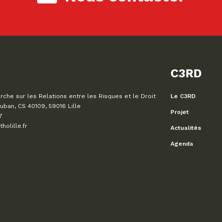
C3RD
che sur les Relations entre les Risques et le Droit
Le C3RD
uban, CS 40109, 59016 Lille
Projet
7
olille.fr
Actualités
Agenda