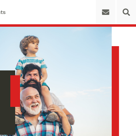
ts
rs for