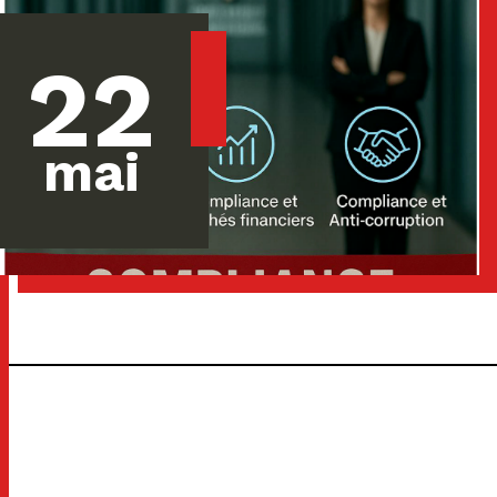
22
mai