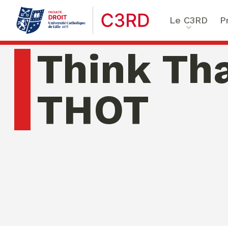
Le C3RD
P
Qui sommes-nous ?
Le proje
Think Th
Nos chercheurs
Vulnérab
Formation & Recherche
Numériq
THOT
émergen
Chaire Enfance & familles
Sécurité
Globales
Chaire Droit & éthique de l
numérique
jeudi 06 ao�t 2026 10:58:56
Ethique 
Chaire Ethique des affaire
Compliance & ESG, Sustaina
Transfor
Reporting
Ecole de Criminologie Crit
Européenne – ECCE