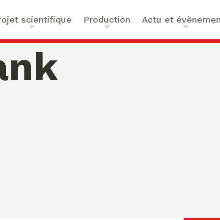
rojet scientifique
Production
Actu et évènemen
t scientifique
Ouvrages
Actualités
ank
ilités
Articles et contributions
Agenda
ue et Technologies
Activités de valorisation
Masterclass Global Actors
tes
Peace
 : Approches Critiques et
a santé
des Organisations
s –
bility
mation de Normativités
ique