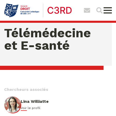
Télémédecine
et E-santé
samedi 08 ao�t 2026 01:26:03
Chercheurs associés
Lina Williatte
Voir le profil