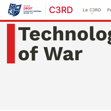
Le C3RD
P
Qui sommes-nous ?
Le proje
Technolo
Nos chercheurs
Vulnérab
Formation & Recherche
Numériq
of War
émergen
Chaire Enfance & familles
Sécurité
Globales
Chaire Droit & éthique de l
numérique
vendredi 07 ao�t 2026 06:59:16
Ethique 
Chaire Ethique des affaire
Compliance & ESG, Sustaina
Transfor
Reporting
Ecole de Criminologie Crit
Européenne – ECCE