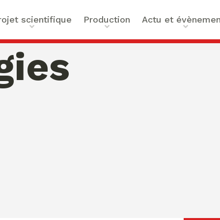
rojet scientifique
Production
Actu et évènemen
t scientifique
Ouvrages
Actualités
gies
ilités
Articles et contributions
Agenda
ue et Technologies
Activités de valorisation
Masterclass Global Actors
tes
Peace
 : Approches Critiques et
a santé
des Organisations
s –
bility
mation de Normativités
ique