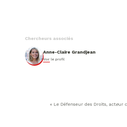
Chercheurs associés
Anne-Claire Grandjean
Voir le profil
« Le Défenseur des Droits, act
e
ur c