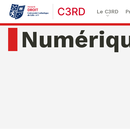
Le C3RD
P
Qui sommes-nous ?
Le proje
Numériq
Nos chercheurs
Vulnérab
Formation & Recherche
Numériq
émergen
samedi 08 ao�t 2026 06:19:05
Chaire Enfance & familles
Sécurité
Globales
Chaire Droit & éthique de l
numérique
Ethique 
Chaire Ethique des affaire
Compliance & ESG, Sustaina
Transfor
Reporting
Ecole de Criminologie Crit
Européenne – ECCE