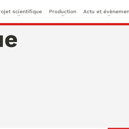
rojet scientifique
Production
Actu et évènemen
t scientifique
Ouvrages
Actualités
ue
ilités
Articles et contributions
Agenda
ue et Technologies
Activités de valorisation
Masterclass Global Actors
tes
Peace
 : Approches Critiques et
a santé
des Organisations
s –
bility
mation de Normativités
ique