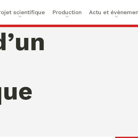
rojet scientifique
Production
Actu et évènemen
t scientifique
Ouvrages
Actualités
d’un
ilités
Articles et contributions
Agenda
ue et Technologies
Activités de valorisation
Masterclass Global Actors
tes
Peace
 : Approches Critiques et
que
a santé
des Organisations
s –
bility
mation de Normativités
ique