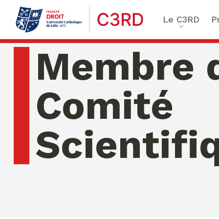
Le C3RD
P
Qui sommes-nous ?
Le proje
Membre 
Nos chercheurs
Vulnérab
Formation & Recherche
Numériq
Comité
émergen
Chaire Enfance & familles
Sécurité
Globales
Scientifi
Chaire Droit & éthique de l
numérique
Ethique 
Chaire Ethique des affaire
Compliance & ESG, Sustaina
Transfor
Reporting
vendredi 07 ao�t 2026 03:01:45
Ecole de Criminologie Crit
Européenne – ECCE