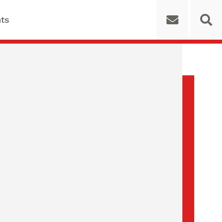
ts
 for