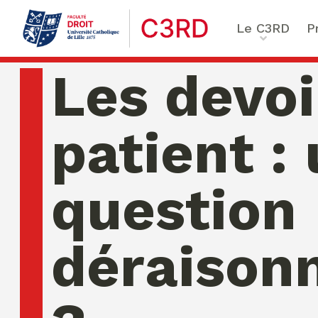
Le C3RD
P
Qui sommes-nous ?
Le proje
Les devoi
Nos chercheurs
Vulnérab
Formation & Recherche
Numériq
patient :
émergen
Chaire Enfance & familles
Sécurité
Globales
question
Chaire Droit & éthique de l
numérique
Ethique 
Chaire Ethique des affaire
déraison
Compliance & ESG, Sustaina
Transfor
Reporting
Ecole de Criminologie Crit
Européenne – ECCE