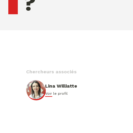
?
jeudi 06 ao�t 2026 09:25:58
Chercheurs associés
Lina Williatte
Voir le profil