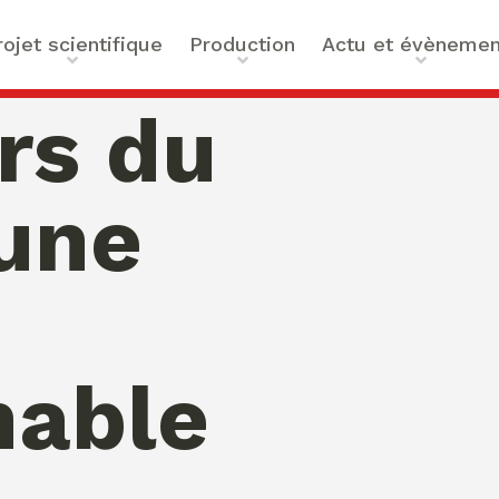
rojet scientifique
Production
Actu et évènemen
t scientifique
Ouvrages
Actualités
rs du
ilités
Articles et contributions
Agenda
ue et Technologies
Activités de valorisation
Masterclass Global Actors
 une
tes
Peace
 : Approches Critiques et
a santé
des Organisations
s –
nable
bility
mation de Normativités
ique