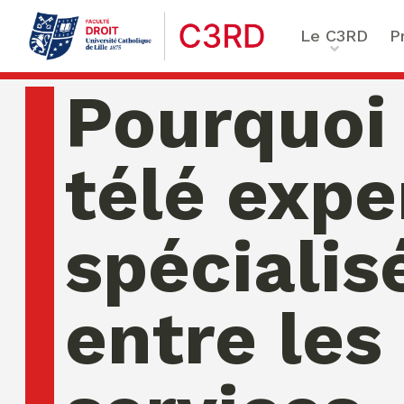
Le C3RD
P
Qui sommes-nous ?
Le proje
Pourquoi 
Nos chercheurs
Vulnérab
Formation & Recherche
Numériq
télé expe
émergen
Chaire Enfance & familles
Sécurité
Globales
spécialis
Chaire Droit & éthique de l
numérique
Ethique 
Chaire Ethique des affaire
entre les
Compliance & ESG, Sustaina
Transfor
Reporting
Ecole de Criminologie Crit
Européenne – ECCE