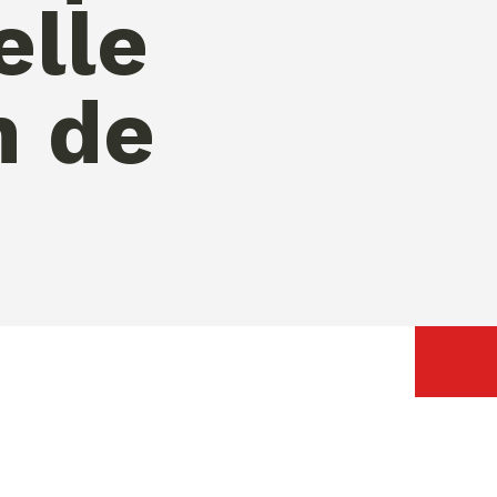
elle
n de