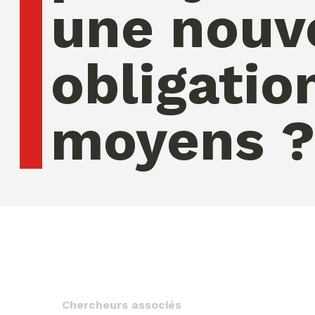
une nouv
obligatio
moyens ?
samedi 08 ao�t 2026 02:28:47
Chercheurs associés