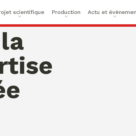
rojet scientifique
Production
Actu et évènemen
t scientifique
Ouvrages
Actualités
la
ilités
Articles et contributions
Agenda
ue et Technologies
Activités de valorisation
Masterclass Global Actors
rtise
tes
Peace
 : Approches Critiques et
ée
a santé
des Organisations
s –
bility
mation de Normativités
ique