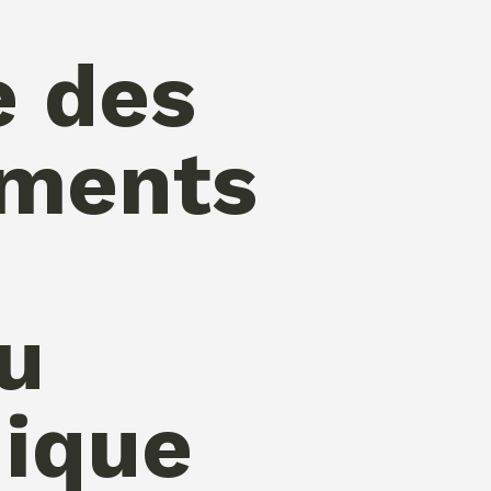
e des
ements
u
dique