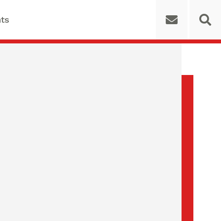
ts
 for