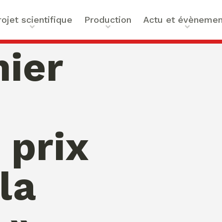
rojet scientifique
Production
Actu et évènemen
t scientifique
Ouvrages
Actualités
mier
ilités
Articles et contributions
Agenda
ue et Technologies
Activités de valorisation
Masterclass Global Actors
tes
Peace
 : Approches Critiques et
 prix
a santé
des Organisations
s –
la
bility
mation de Normativités
ique