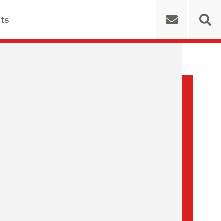
ts
 for