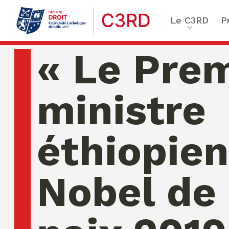
Le C3RD
P
Qui sommes-nous ?
Le proje
« Le Pre
Nos chercheurs
Vulnérab
Formation & Recherche
Numériq
ministre
émergen
Chaire Enfance & familles
Sécurité
Globales
éthiopien
Chaire Droit & éthique de l
numérique
Ethique 
Chaire Ethique des affaire
Nobel de 
Compliance & ESG, Sustaina
Transfor
Reporting
Ecole de Criminologie Crit
Européenne – ECCE