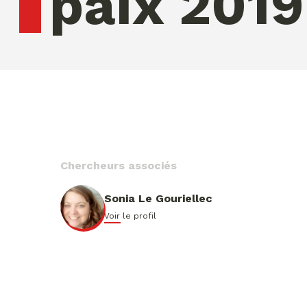
paix 2019
vendredi 07 ao�t 2026 11:25:40
Chercheurs associés
Sonia Le Gouriellec
Voir le profil