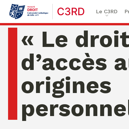
Le C3RD
P
Qui sommes-nous ?
Le proje
« Le droi
Nos chercheurs
Vulnérab
Formation & Recherche
Numériq
d’accès 
émergen
Chaire Enfance & familles
Sécurité
Globales
origines
Chaire Droit & éthique de l
numérique
Ethique 
Chaire Ethique des affaire
personnel
Compliance & ESG, Sustaina
Transfor
Reporting
Ecole de Criminologie Crit
Européenne – ECCE
jeudi 06 ao�t 2026 05:21:36