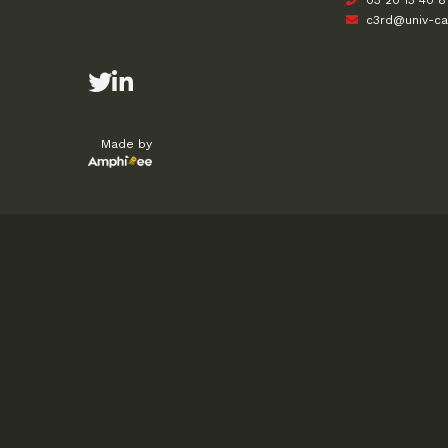
03 20 13 40 8
c3rd@univ-cath
Made by