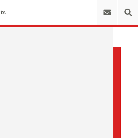
ts
 for