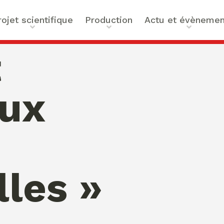
rojet scientifique
Production
Actu et évènemen
t scientifique
Ouvrages
Actualités
t
ilités
Articles et contributions
Agenda
ue et Technologies
Activités de valorisation
Masterclass Global Actors
aux
tes
Peace
 : Approches Critiques et
a santé
des Organisations
s –
les »
bility
mation de Normativités
ique