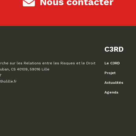
Nous contacter
C3RD
che sur les Relations entre les Risques et le Droit
Le C3RD
uban, CS 40109, 59016 Lille
Projet
7
olille.fr
Actualités
Agenda