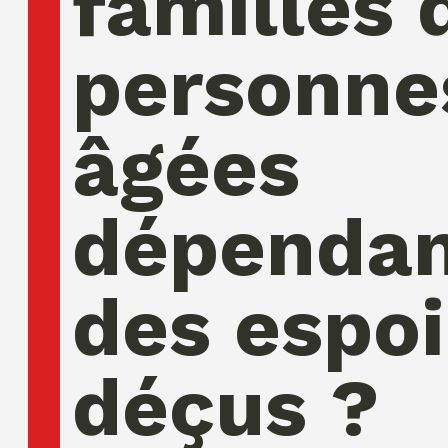
familles 
personne
âgées
dépendan
des espoi
déçus ?