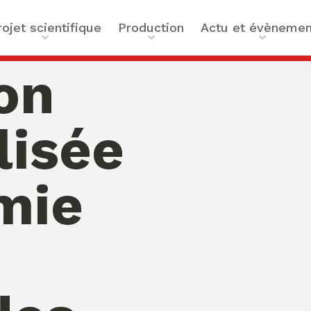
rojet scientifique
Production
Actu et évènemen
t scientifique
Ouvrages
Actualités
ion
ilités
Articles et contributions
Agenda
ue et Technologies
Activités de valorisation
Masterclass Global Actors
lisée
tes
Peace
 : Approches Critiques et
mie
a santé
des Organisations
s –
bility
mation de Normativités
ique