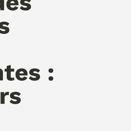
des
s
tes :
rs