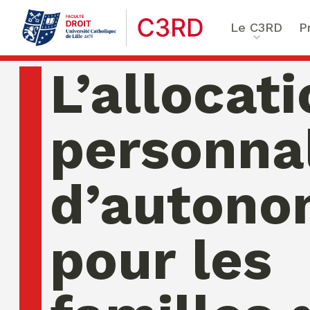
Le C3RD
P
Qui sommes-nous ?
Le proje
L’allocat
Nos chercheurs
Vulnérab
Formation & Recherche
Numériq
personna
émergen
Chaire Enfance & familles
Sécurité
Globales
d’autono
Chaire Droit & éthique de l
numérique
Ethique 
Chaire Ethique des affaire
pour les
Compliance & ESG, Sustaina
Transfor
Reporting
Ecole de Criminologie Crit
Européenne – ECCE