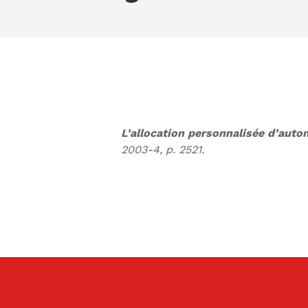
vendredi 07 ao�t 2026 09:25:57
L’allocation personnalisée d’auto
2003-4, p. 2521.