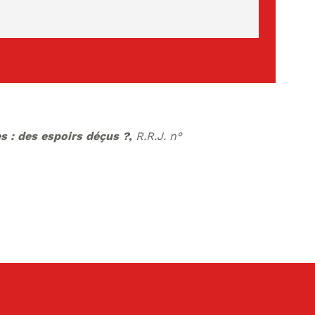
s : des espoirs déçus ?
,
R.R.J. n°