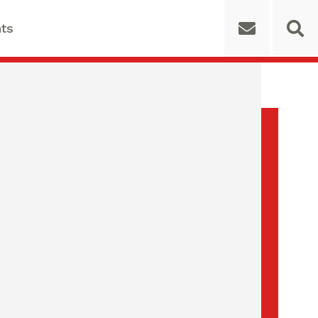
ts
 for