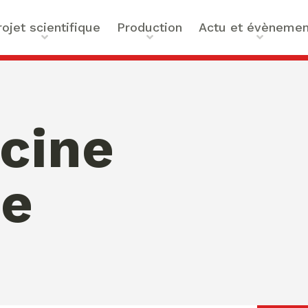
rojet scientifique
Production
Actu et évènemen
t scientifique
Ouvrages
Actualités
ilités
Articles et contributions
Agenda
ue et Technologies
Activités de valorisation
Masterclass Global Actors
cine
tes
Peace
 : Approches Critiques et
ne
a santé
des Organisations
s –
bility
mation de Normativités
ique