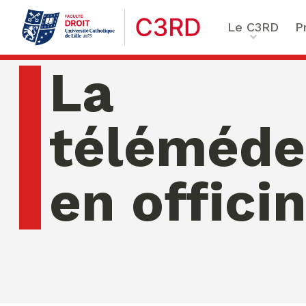
Le C3RD
P
Qui sommes-nous ?
Le proje
La
Nos chercheurs
Vulnérab
Formation & Recherche
Numériq
téléméde
émergen
Chaire Enfance & familles
Sécurité
Globales
en offici
Chaire Droit & éthique de l
numérique
Ethique 
Chaire Ethique des affaire
Compliance & ESG, Sustaina
Transfor
Reporting
jeudi 06 ao�t 2026 11:24:49
Ecole de Criminologie Crit
Européenne – ECCE