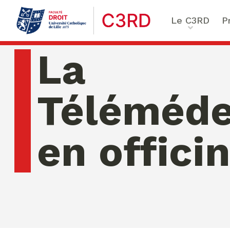
Le C3RD
P
Qui sommes-nous ?
Le proje
La
Nos chercheurs
Vulnérab
Formation & Recherche
Numériq
Téléméde
émergen
Chaire Enfance & familles
Sécurité
Globales
en offici
Chaire Droit & éthique de l
numérique
Ethique 
Chaire Ethique des affaire
Compliance & ESG, Sustaina
Transfor
Reporting
samedi 08 ao�t 2026 06:35:57
Ecole de Criminologie Crit
Européenne – ECCE