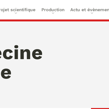
rojet scientifique
Production
Actu et évènemen
t scientifique
Ouvrages
Actualités
ilités
Articles et contributions
Agenda
ue et Technologies
Activités de valorisation
Masterclass Global Actors
cine
tes
Peace
 : Approches Critiques et
ne
a santé
des Organisations
s –
bility
mation de Normativités
ique