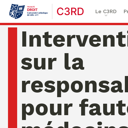
Le C3RD
P
Qui sommes-nous ?
Le proje
Intervent
Nos chercheurs
Vulnérab
Formation & Recherche
Numériq
sur la
émergen
Chaire Enfance & familles
Sécurité
Globales
responsab
Chaire Droit & éthique de l
numérique
Ethique 
Chaire Ethique des affaire
pour faut
Compliance & ESG, Sustaina
Transfor
Reporting
Ecole de Criminologie Crit
Européenne – ECCE