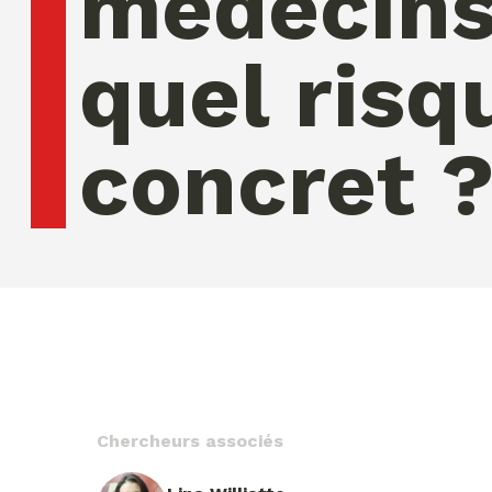
médecins
quel risq
concret 
vendredi 07 ao�t 2026 04:10:30
Chercheurs associés