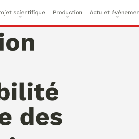
rojet scientifique
Production
Actu et évènemen
t scientifique
Ouvrages
Actualités
ion
ilités
Articles et contributions
Agenda
ue et Technologies
Activités de valorisation
Masterclass Global Actors
tes
Peace
 : Approches Critiques et
ilité
a santé
des Organisations
s –
e des
bility
mation de Normativités
ique