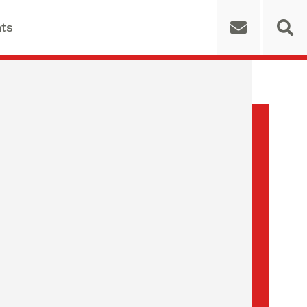
ts
 for