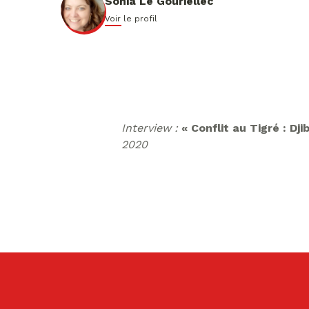
Sonia Le Gouriellec
Voir le profil
Interview :
« Conflit au Tigré : D
2020