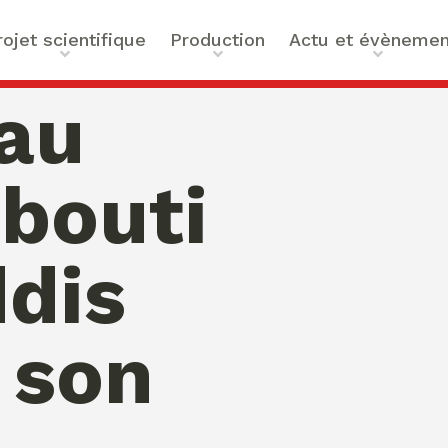
rojet scientifique
Production
Actu et évènemen
t scientifique
Ouvrages
Actualités
 au
ilités
Articles et contributions
Agenda
ue et Technologies
Activités de valorisation
Masterclass Global Actors
ibouti
tes
Peace
 : Approches Critiques et
ddis
a santé
des Organisations
s –
 son
bility
mation de Normativités
ique