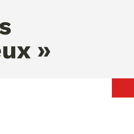
s
eux »