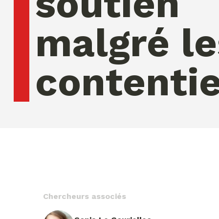
soutien
malgré le
contenti
vendredi 07 ao�t 2026 06:55:34
Chercheurs associés