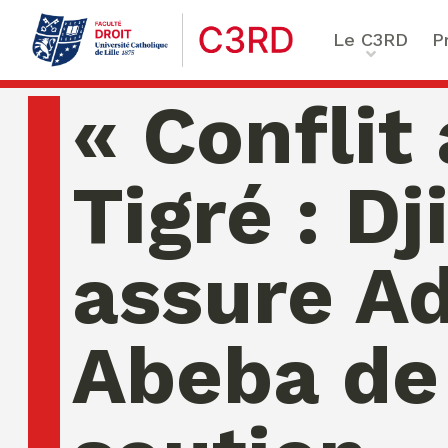
Le C3RD
P
Qui sommes-nous ?
Le proje
« Conflit
Nos chercheurs
Vulnérab
Formation & Recherche
Numériq
Tigré : Dj
émergen
Chaire Enfance & familles
Sécurité
Globales
assure A
Chaire Droit & éthique de l
numérique
Ethique 
Chaire Ethique des affaire
Abeba de
Compliance & ESG, Sustaina
Transfor
Reporting
Ecole de Criminologie Crit
Européenne – ECCE