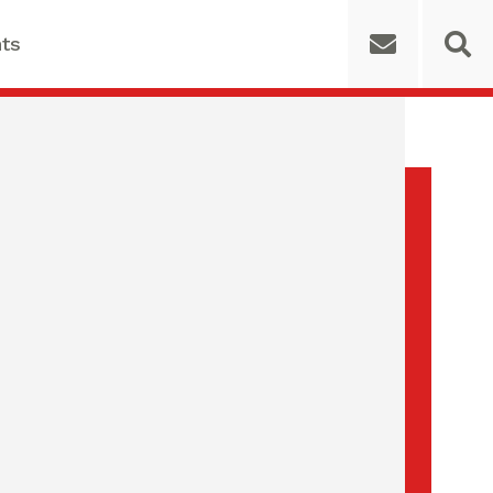
ts
 for