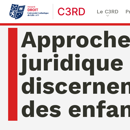
Le C3RD
P
Qui sommes-nous ?
Le proje
Approch
Nos chercheurs
Vulnérab
Formation & Recherche
Numériq
juridique
émergen
Chaire Enfance & familles
Sécurité
Globales
discerne
Chaire Droit & éthique de l
numérique
Ethique 
Chaire Ethique des affaire
des enfa
Compliance & ESG, Sustaina
Transfor
Reporting
Ecole de Criminologie Crit
Européenne – ECCE
jeudi 06 ao�t 2026 04:42:46