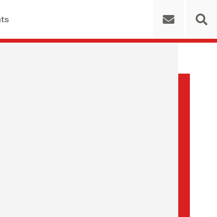
ts
 for