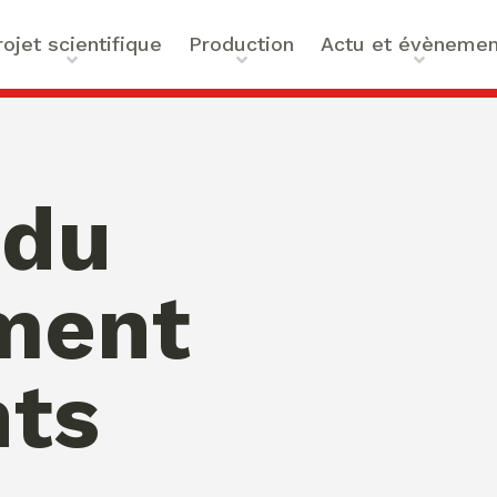
rojet scientifique
Production
Actu et évènemen
t scientifique
Ouvrages
Actualités
e
ilités
Articles et contributions
Agenda
ue et Technologies
Activités de valorisation
Masterclass Global Actors
 du
tes
Peace
 : Approches Critiques et
ment
a santé
des Organisations
s –
nts
bility
mation de Normativités
ique