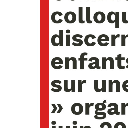
colloq
discer
enfant
sur un
» organ