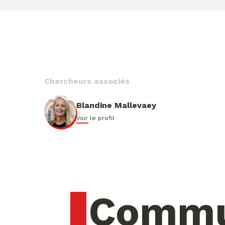
Chercheurs associés
Blandine Mallevaey
Voir le profil
Commun