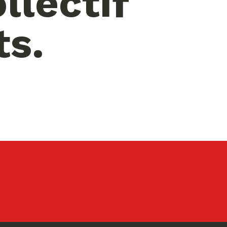
llectif
ts.