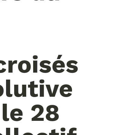
croisés
olutive
 le 28