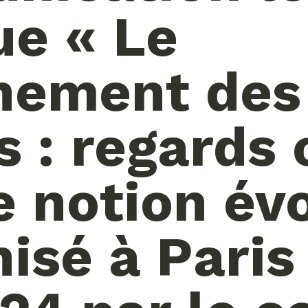
ue « Le
nement des
s : regards 
e notion év
isé à Paris