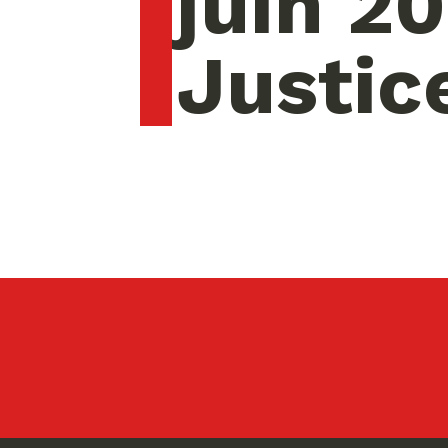
juin 20
Justic