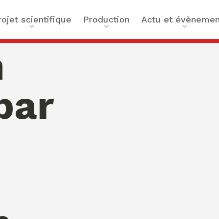
rojet scientifique
Production
Actu et évènemen
t scientifique
Ouvrages
Actualités
n
ilités
Articles et contributions
Agenda
ue et Technologies
Activités de valorisation
Masterclass Global Actors
par
tes
Peace
 : Approches Critiques et
a santé
des Organisations
s –
bility
mation de Normativités
ique