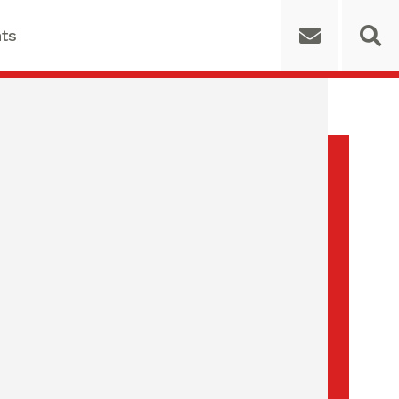
ts
 for