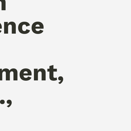
n
ence
ment,
.,