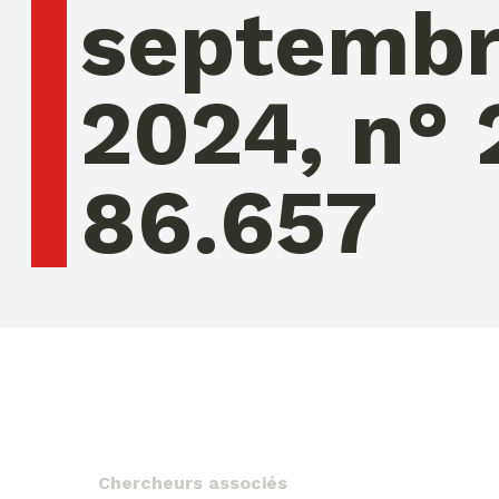
septemb
2024, n° 
86.657
jeudi 06 ao�t 2026 12:07:14
Chercheurs associés