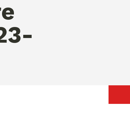
re
23-