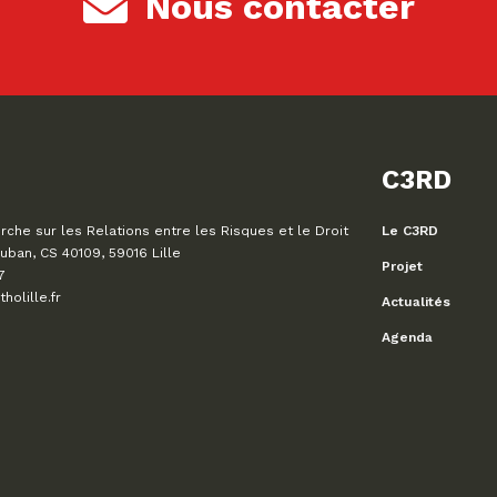
Nous contacter
C3RD
che sur les Relations entre les Risques et le Droit
Le C3RD
uban, CS 40109, 59016 Lille
Projet
7
olille.fr
Actualités
Agenda