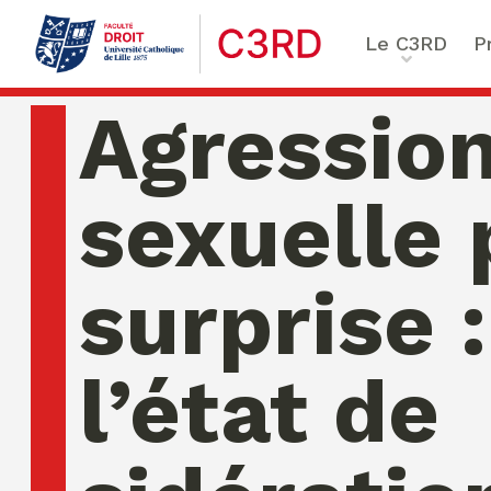
Le C3RD
P
Qui sommes-nous ?
Le proje
Agressio
Nos chercheurs
Vulnérab
Formation & Recherche
Numériq
sexuelle 
émergen
Chaire Enfance & familles
Sécurité
Globales
surprise :
Chaire Droit & éthique de l
numérique
Ethique 
Chaire Ethique des affaire
l’état de
Compliance & ESG, Sustaina
Transfor
Reporting
Ecole de Criminologie Crit
Européenne – ECCE