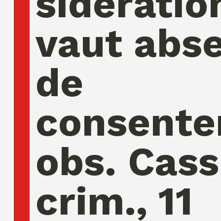
sidératio
vaut abs
de
consente
obs. Cass
crim., 11