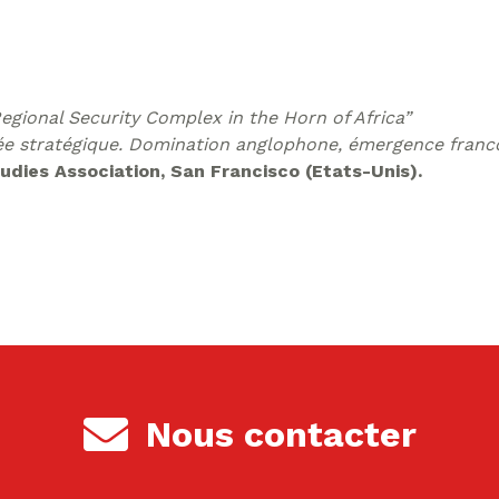
Regional Security Complex in the Horn of Africa”
sée stratégique. Domination anglophone, émergence fran
udies Association, San Francisco (Etats-Unis).
Nous contacter