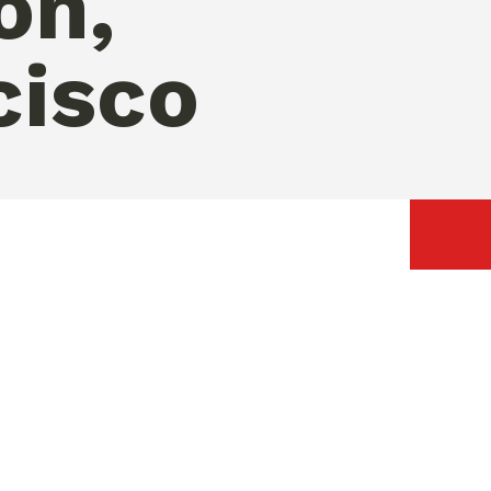
on,
cisco