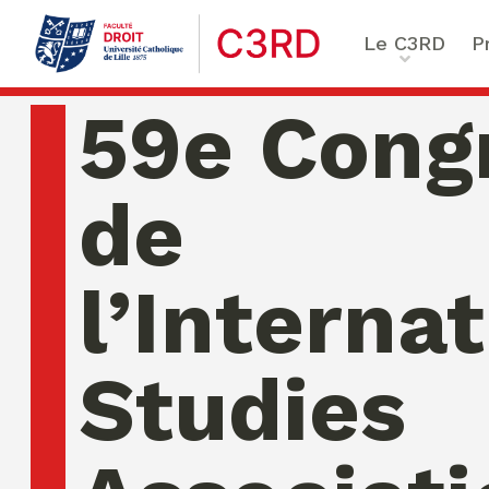
Le C3RD
P
Qui sommes-nous ?
Le proje
59e Cong
Nos chercheurs
Vulnérab
Formation & Recherche
Numériq
de
émergen
Chaire Enfance & familles
Sécurité
Globales
l’Interna
Chaire Droit & éthique de l
numérique
Ethique 
Chaire Ethique des affaire
Studies
Compliance & ESG, Sustaina
Transfor
Reporting
Ecole de Criminologie Crit
Européenne – ECCE