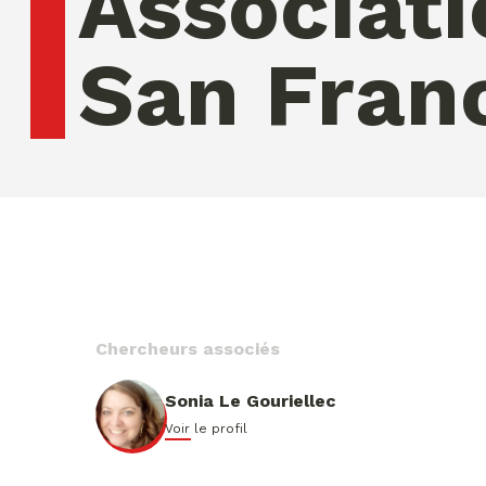
Associati
San Fran
jeudi 06 ao�t 2026 01:02:43
Chercheurs associés
Sonia Le Gouriellec
Voir le profil