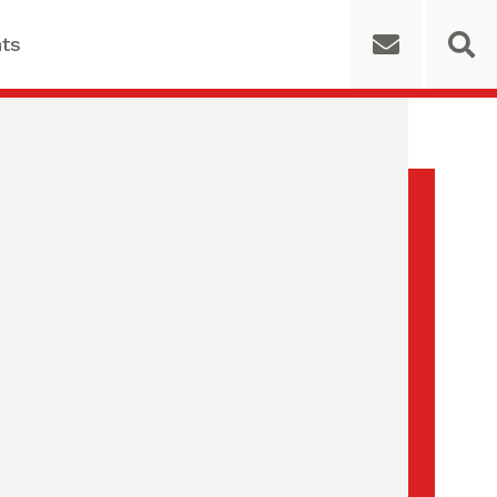
ts
 for