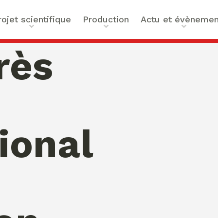
rojet scientifique
Production
Actu et évènemen
t scientifique
Ouvrages
Actualités
rès
ilités
Articles et contributions
Agenda
ue et Technologies
Activités de valorisation
Masterclass Global Actors
tes
Peace
 : Approches Critiques et
tional
a santé
des Organisations
s –
bility
mation de Normativités
ique