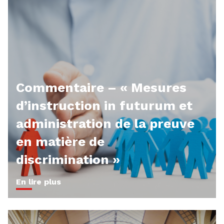
Commentaire – « Mesures
d’instruction in futurum et
administration de la preuve
en matière de
discrimination »
En lire plus