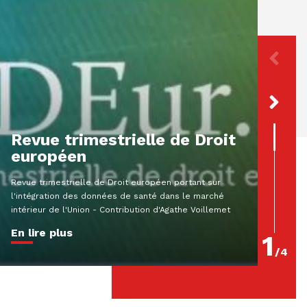
[Par
décl
préj
resp
Revue trimestrielle de Droit
extr
européen
Résumé A
Revue trimestrielle de Droit européen portant sur
MartinCol
l'intégration des données de santé dans le marché
criminel
intérieur de l'Union - Contribution d'Agathe Voillemet
180-2 Que
En lire plus
En lire
1
/
4