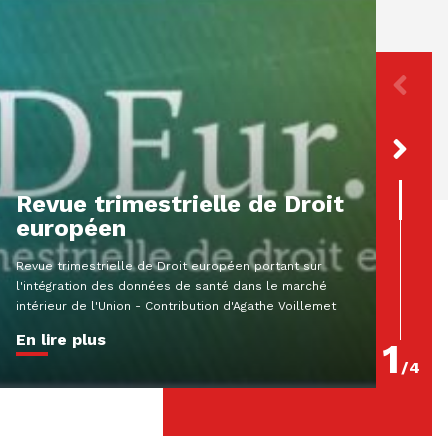
[Par
décl
préj
resp
Revue trimestrielle de Droit
extr
européen
Résumé A
Revue trimestrielle de Droit européen portant sur
MartinCol
l'intégration des données de santé dans le marché
criminel
intérieur de l'Union - Contribution d'Agathe Voillemet
180-2 Que
En lire plus
En lire
1
/
4