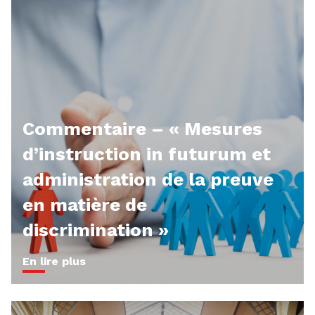
Commentaire – « Mesures
d’instruction in futurum et
administration de la preuve
en matière de
discrimination »
En lire plus