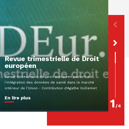
[Par
décl
préj
resp
Revue trimestrielle de Droit
extr
européen
Résumé A
Revue trimestrielle de Droit européen portant sur
MartinCol
l'intégration des données de santé dans le marché
criminel
intérieur de l'Union - Contribution d'Agathe Voillemet
180-2 Que
En lire plus
En lire
1
/
4