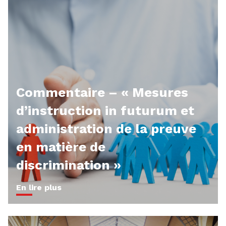
Commentaire – « Mesures
d’instruction in futurum et
administration de la preuve
en matière de
discrimination »
En lire plus