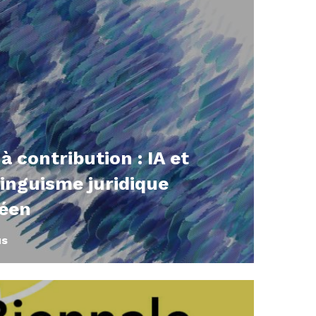
à contribution : IA et
linguisme juridique
éen
us