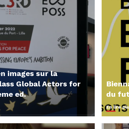
n images sur la
ass Global Actors for
Bienn
ème ed.
du fut
En lire pl