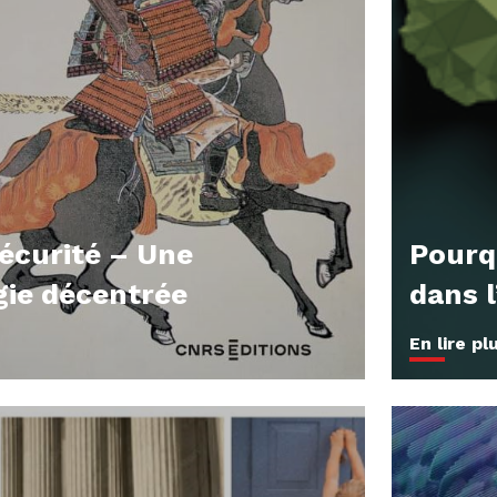
sécurité – Une
Pourqu
gie décentrée
dans l
En lire pl