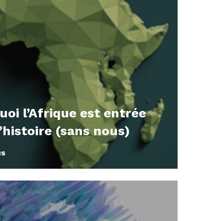
oi l’Afrique est entrée
’histoire (sans nous)
us