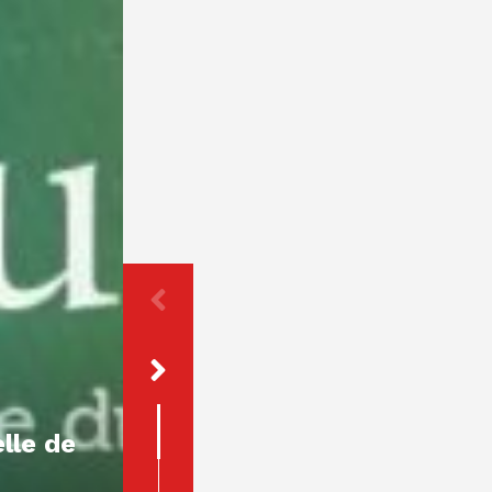
[Parution] Ouvrage :
« Le déclin de la notion
de préjudice en droit de
lle de
la responsabilité civile
extracontractuelle »