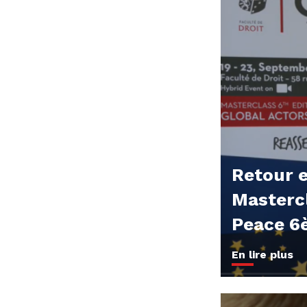
Retour e
Mastercl
Peace 6
En lire plus