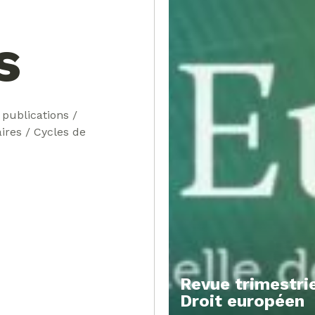
s
 publications /
ires / Cycles de
Revue trimestrie
Droit européen