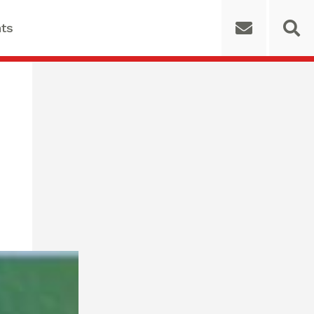
ts
 for