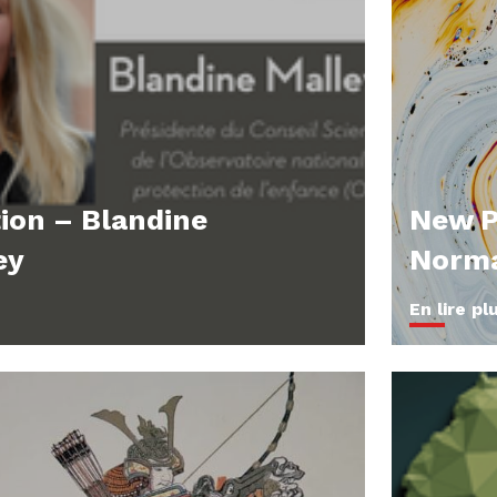
ion – Blandine
New P
ey
Norma
En lire pl