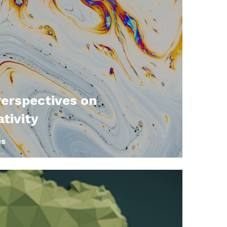
erspectives on
tivity
us