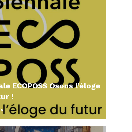
ale ECOPOSS Osons l’éloge
ur !
us