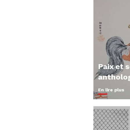
Paix et 
antholo
En lire plus