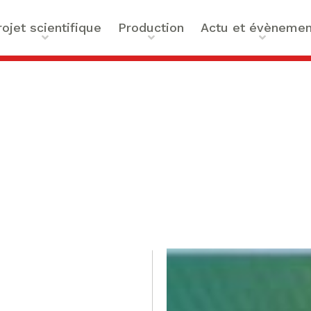
rojet scientifique
Production
Actu et évènemen
t scientifique
Ouvrages
Actualités
ilités
Articles et contributions
Agenda
ue et Technologies
Activités de valorisation
Masterclass Global Actors
tes
Peace
 : Approches Critiques et
a santé
des Organisations
s –
bility
mation de Normativités
ique