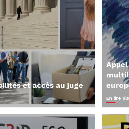
Appel 
multi
ilités et accès au juge
europ
En lire pl