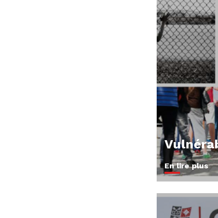
Vulnérab
En lire plus