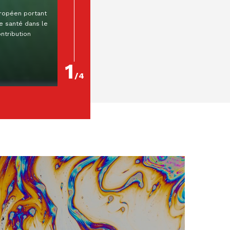
uropéen portant
Résumé Auteur : Romain LaulierEditeur : Mare
de santé dans le
& MartinCollection : Droit privé et sciences
ntribution
criminellesParution : 04/09/2025ISBN : 978-2-
38600-180-2 Quel...
En lire plus
1
/
4