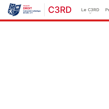
Le C3RD
P
Qui sommes-nous ?
Le proje
Nos chercheurs
Vulnérab
Formation & Recherche
Numériq
émergen
Chaire Enfance & familles
Sécurité
Globales
Chaire Droit & éthique de l
numérique
Ethique 
Chaire Ethique des affaire
Compliance & ESG, Sustaina
Transfor
Reporting
Ecole de Criminologie Crit
Européenne – ECCE