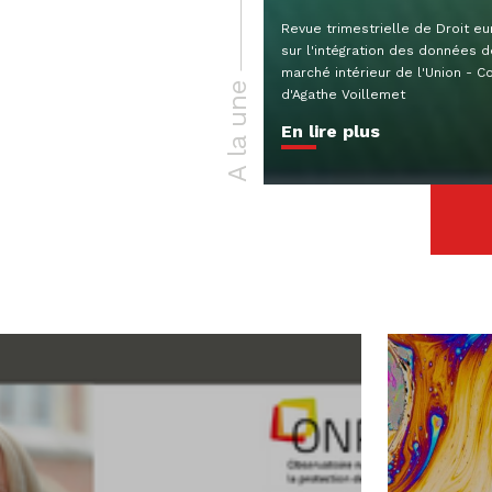
Revue trimestrielle de Droit e
sur l'intégration des données 
marché intérieur de l'Union - Co
A la une
d'Agathe Voillemet
En lire plus