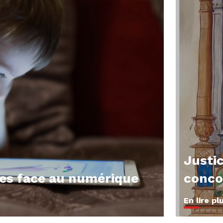
Justic
nes face au numérique
conco
En lire pl