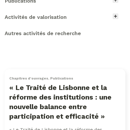
Type d'activité
Publications
Activités de valorisation
Autres activités de recherche
Chapitres d’ouvrages
,
Publications
« Le Traité de Lisbonne et la
réforme des institutions : une
nouvelle balance entre
participation et efficacité »
« Le Traité de Lisbonne et la réforme des