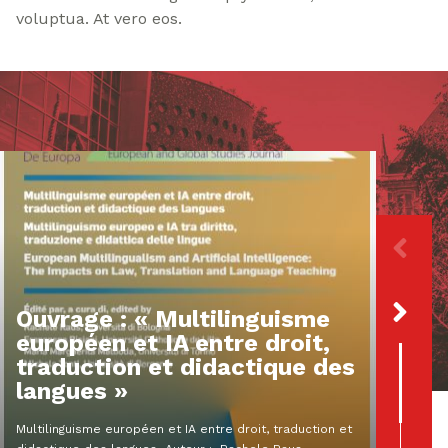
voluptua. At vero eos.
Ouvrage : « Multilinguisme
européen et IA entre droit,
Droi
traduction et didactique des
ling
langues »
l’Int
Multilinguisme européen et IA entre droit, traduction et
Rémi Des