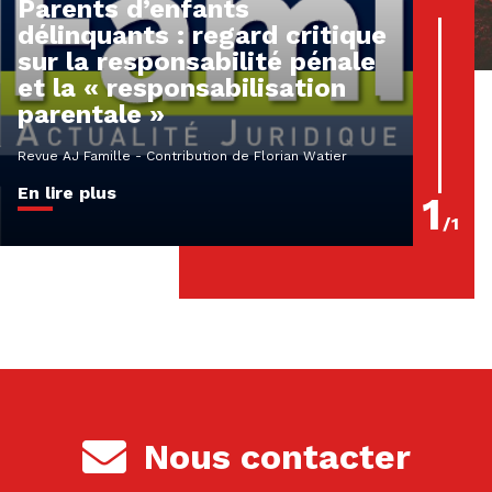
Parents d’enfants
délinquants : regard critique
sur la responsabilité pénale
et la « responsabilisation
parentale »
Revue AJ Famille - Contribution de Florian Watier
En lire plus
1
/
1
Nous contacter